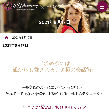
2021年8月17日
ホーム
2021年8月17日
2021年8月17日
『求めるのは
誰からも愛される、究極の会話術』
～外交官のようにエレガントに美しく。
それでいてあなたを確実に印象付ける、極上のテクニック～
＼こんな悩みはありませんか／