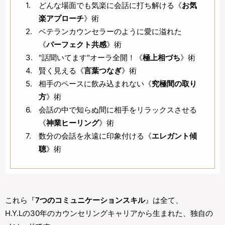
どんな場面でも気楽に会話に打ち解ける《
お気
楽アプローチ
》術
ベテランカウンセラーのように愛に溢れた
《
パーフェクト共感
》術
"話聞いてます"オーラ全開！《
極上相づち
》術
賢く見える《
言葉つなぎ
》術
相手のペースに飲み込まれない《
究極間の取り
方
》術
会話の中で知らぬ間に相手をリラックスさせる
《
神業ヒーリング
》術
数分の会話を永遠に印象付ける《
エレガント傾
聴
》術
これら『
7つのコミュニケーションスキル
』は全て、
H.Y.Lの30年のカウンセリングキャリアから生まれた、独自の