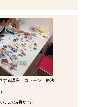
見する講座・コラージュ療法
0月
ロン、ふじみ野サロン