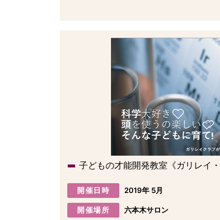
子どもの才能開発教室《ガリレイ
開催日時
2019年 5月
開催場所
六本木サロン