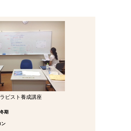
ラピスト養成講座
 冬期
ロン