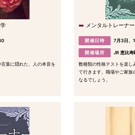
理学
メンタルトレーナー
30
開催日時
7月3日、
開催場所
JR 恵比
や言葉に隠れた、人の本音を
数種類の性格テストを楽し
て行きます。職場やご家族
なるでしょう。