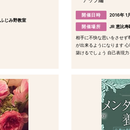
アップ編
開催日時
2016年 1
、ふじみ野教室
開催場所
JR 恵比
相手に不快な思いをさせず
が出来るようになります 
築けるでしょう 自己表現力