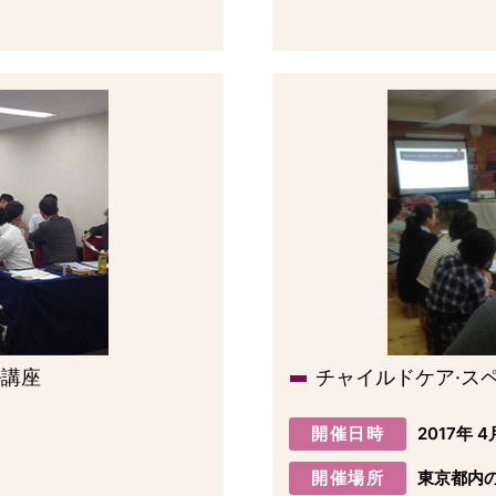
ル講座
チャイルドケア·ス
開催日時
2017年 4
開催場所
東京都内