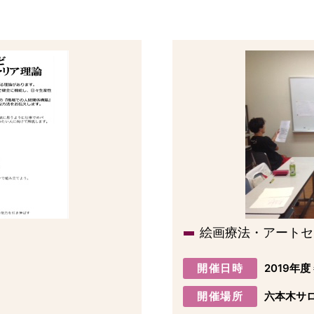
絵画療法・アートセ
開催日時
2019年度
開催場所
六本木サ