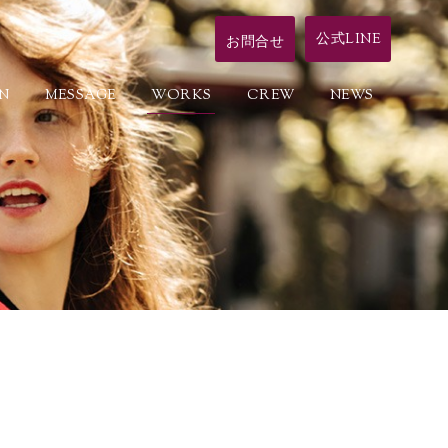
公式LINE
お問合せ
ON
MESSAGE
WORKS
CREW
NEWS