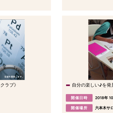
・クラブ》
自分の楽しい♪を発
開催日時
2018年 1
開催場所
六本木サ