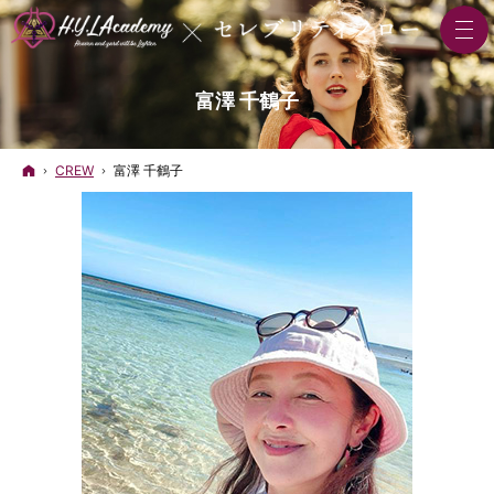
富澤 千鶴子
ホーム
CREW
富澤 千鶴子