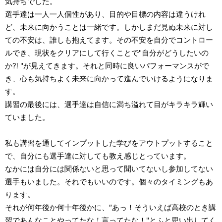
気持ちでした。
選手達は一人一人個性があり、目的や目標の内容は違うけれ
ど、未来に向かうことは一緒です。しかしまだ見ぬ未来に対し
ての不安は、誰しも抱えてます。その不安を自分でコントロー
ルでき、現状をクリアにして行くことで"自分がどうしたいの
か⁈ "が見えてきます。それと同時に良いパフォーマンスがで
き、心も気持ちよく未来に向かって進んでいけるようになりま
す。
講習の最後には、選手達は自信に満ち溢れて目がキラキラ輝い
ていました。
私も講習を通してインプットした学びをアウトプットすること
で、自分にも選手達に対しても教え感じとっています。
なかには自分には関係ないと思って聞いてないし参加してない
選手もいました。それでもいいのです。個々のタイミングもあ
ります。
それが何年後か何十年後かに、″あっ！そういえば高校のとき講
習であんなことやってたな！言ってたな！"とふと思い出してく